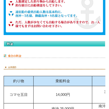
釣り物
乗船料金
3
コマセ五目
14,000円
南沖
南沖 25,000円