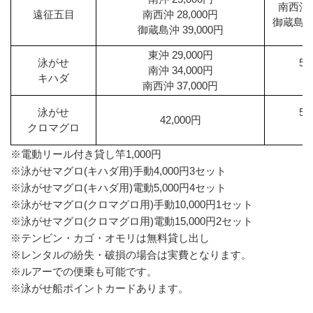
南西沖
遠征五目
南西沖 28,000円
御蔵島
御蔵島沖 39,000円
東沖 29,000円
泳がせ
5
南沖 34,000円
キハダ
南西沖 37,000円
泳がせ
5
42,000円
クロマグロ
※電動リール付き貸し竿1,000円
※泳がせマグロ(キハダ用)手動4,000円3セット
※泳がせマグロ(キハダ用)電動5,000円4セット
※泳がせマグロ(クロマグロ用)手動10,000円1セット
※泳がせマグロ(クロマグロ用)電動15,000円2セット
※テンビン・カゴ・オモリは無料貸し出し
※レンタルの紛失・破損の場合は実費となります。
※ルアーでの便乗も可能です。
※泳がせ船ポイントカードあります。