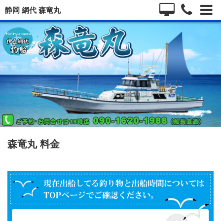
静岡 網代 森竜丸
森竜丸 料金