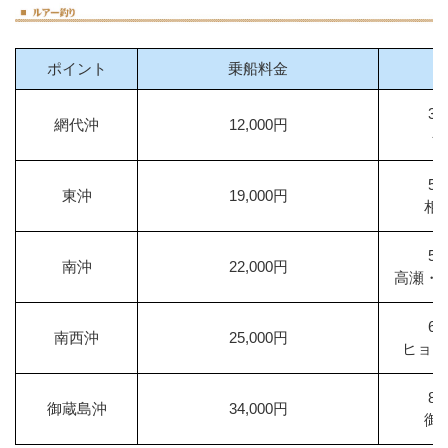
ポイント
乗船料金
3
網代沖
12,000円
初
5
東沖
19,000円
相
5
南沖
22,000円
高瀬・
6
南西沖
25,000円
ヒョウ
8
御蔵島沖
34,000円
御