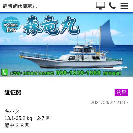
静岡 網代 森竜丸
遠征船
釣果
2021/04/22 21:17
キハダ
13.1-35.2 kg 2-7 匹
船中３８匹