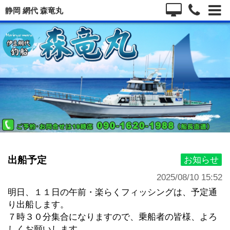
静岡 網代 森竜丸
出船予定
お知らせ
2025/08/10 15:52
明日、 １１日の午前・楽らくフィッシングは、予定通
り出船します。
７時３０分集合になりますので、乗船者の皆様、よろ
しくお願いします。